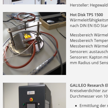
Hersteller: Hegewal
Hot Disk TPS 1500
Wärmeleitfähigkeits
nach DIN EN ISO Sta
Messbereich Wärmelei
Messbereich Temperat
Messbereich Wärmeka
Sensoren: austausch
Sensoren: Kapton mit 
mm Radius und Senso
GALILEO Research E
Kreiselverdichter zu
Durchmesser von 1
Ermittlung der