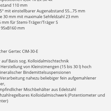
abstand 110 mm
45° mit einstellbarer Augenabstand 55...75 mm
e 30 mm mit maximale Sehfeldzahl 23 mm
mm für Stemi-Träger/Träger S
T195xB160 mm
cher Gertec CIM-30-E
 auf Basis sog. Kolloidalmischtechnik
 Herstellung von Kleinstmengen (15 bis 30 l) hoch
mineralischer Bindemittelsuspensionen
 Verarbeitung nahezu beliebiger fein aufgemahlener
er,
pfindlicher Mischbehälter aus Edelstahl
ehzahlregelbares Kolloidalmischwerk (Potentiometer und
ter)