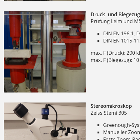
Druck- und Biegezu
Prüfung Leim und M
DIN EN 196-1, D
DIN EN 1015-11,
max. F (Druck): 200 
max. F (Biegezug): 10
Stereomikroskop
Zeiss Stemi 305
Greenough-Sy
Manueller Zoom 5
Feste Zoom-Rast