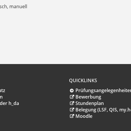
isch, manuell
QUICKLINKS
utz
Prüfungsangelegenheite
m
Bewerbung
der h_da
Stundenplan
Belegung (LSF, QIS, my.h
Moodle