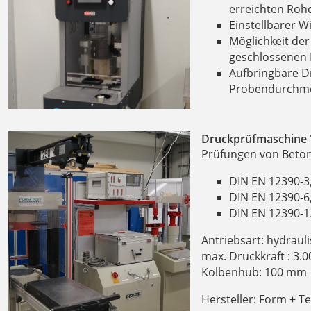
erreichten Roh
Einstellbarer Wi
Möglichkeit de
geschlossenen 
Aufbringbare D
Probendurchme
Druckprüfmaschine 
Prüfungen von Beton
DIN EN 12390-3,
DIN EN 12390-6,
DIN EN 12390-13
Antriebsart: hydraul
max. Druckkraft : 3.0
Kolbenhub: 100 mm
Hersteller: Form + Te