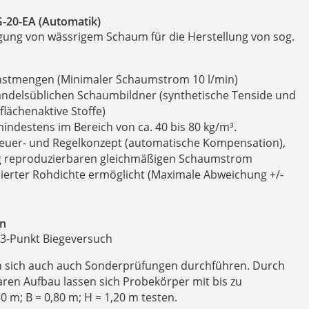
-20-EA (Automatik)
gung von wässrigem Schaum für die Herstellung von sog.
instmengen (Minimaler Schaumstrom 10 l/min)
handelsüblichen Schaumbildner (synthetische Tenside und
flächenaktive Stoffe)
ndestens im Bereich von ca. 40 bis 80 kg/m³.
Steuer- und Regelkonzept (automatische Kompensation),
ig reproduzierbaren gleichmäßigen Schaumstrom
ierter Rohdichte ermöglicht (Maximale Abweichung +/-
n
3-Punkt Biegeversuch
en sich auch auch Sonderprüfungen durchführen. Durch
aren Aufbau lassen sich Probekörper mit bis zu
 m; B = 0,80 m; H = 1,20 m testen.