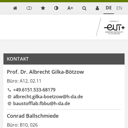
DE
A+
EN

KONTAKT
Prof. Dr. Albrecht Gilka-Bötzow
Büro: A12, 02.11
+49.6151.533-68179
albrecht.gilka-boetzow@h-da
.
de
baustofflab.fbbu@h-da.de
Conrad Ballschmiede
Büro: B10, 026