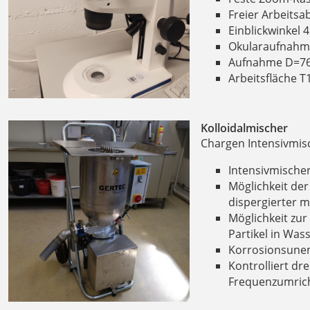
Freier Arbeits
Einblickwinkel 
Okularaufnahm
Aufnahme D=76 
Arbeitsfläche 
Kolloidalmischer
Chargen Intensivmis
Intensivmischer
Möglichkeit der
dispergierter 
Möglichkeit zur
Partikel in Wass
Korrosionsunem
Kontrolliert dr
Frequenzumrich