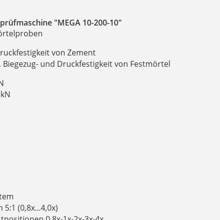
gprüfmaschine "MEGA 10-200-10"
örtelproben
ruckfestigkeit von Zement
 Biegezug- und Druckfestigkeit von Festmörtel
kN
 kN
stem
:1 (0,8x...4,0x)
positionen 0,8x-1x-2x-3x-4x