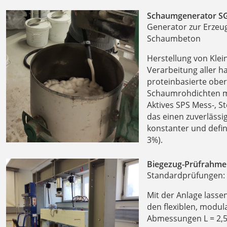
Schaumgenerator SG
Generator zur Erzeu
Schaumbeton
Herstellung von Kle
Verarbeitung aller 
proteinbasierte ober
Schaumrohdichten mi
Aktives SPS Mess-, 
das einen zuverläss
konstanter und defin
3%).
Biegezug-Prüfrahme
Standardprüfungen: 
Mit der Anlage lass
den flexiblen, modul
Abmessungen L = 2,50