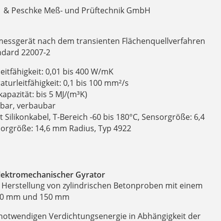
d & Peschke Meß- und Prüftechnik GmbH
messgerät nach dem transienten Flächenquellverfahren
ndard 22007-2
tfähigkeit: 0,01 bis 400 W/mK
urleitfähigkeit: 0,1 bis 100 mm²/s
pazität: bis 5 MJ/(m³K)
bar, verbaubar
Silikonkabel, T-Bereich -60 bis 180°C, Sensorgröße: 6,4
rgröße: 14,6 mm Radius, Typ 4922
lektromechanischer Gyrator
r Herstellung von zylindrischen Betonproben mit einem
00 mm und 150 mm
 notwendigen Verdichtungsenergie in Abhängigkeit der