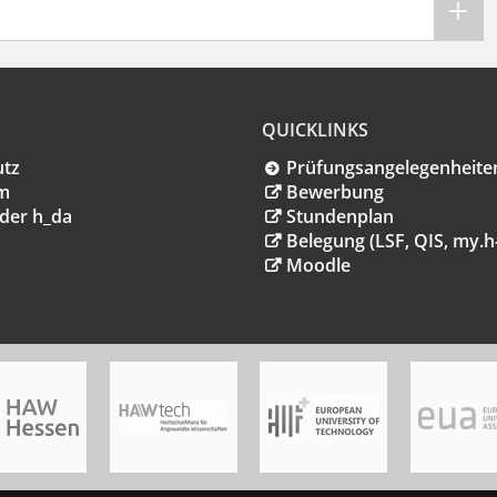
QUICKLINKS
utz
Prüfungsangelegenheite
m
Bewerbung
der h_da
Stundenplan
Belegung (LSF, QIS, my.h
Moodle