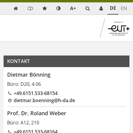
DE
A+
EN

KONTAKT
Dietmar Bönning
Büro: D20, 4.06
+49.6151.533-68154
dietmar.boenning@h-da
.
de
Prof. Dr. Roland Weber
Büro: A12, 210
+49.6151.533-68164