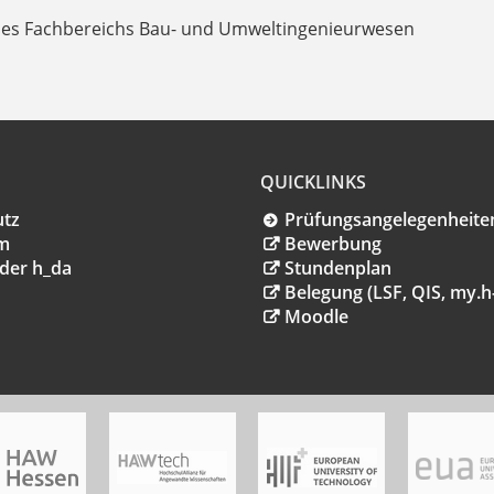
e des Fachbereichs Bau- und Umweltingenieurwesen
QUICKLINKS
utz
Prüfungsangelegenheite
m
Bewerbung
der h_da
Stundenplan
Belegung (LSF, QIS, my.h
Moodle